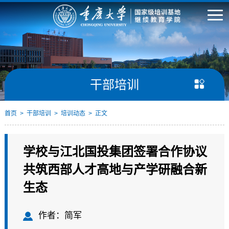
干部培训
培训中心
首页
>
干部培训
>
培训动态
> 正文
培训动态
学校与江北国投集团签署合作协议
培训专题
共筑西部人才高地与产学研融合新
师资介绍
生态
现场教学
作者：简军